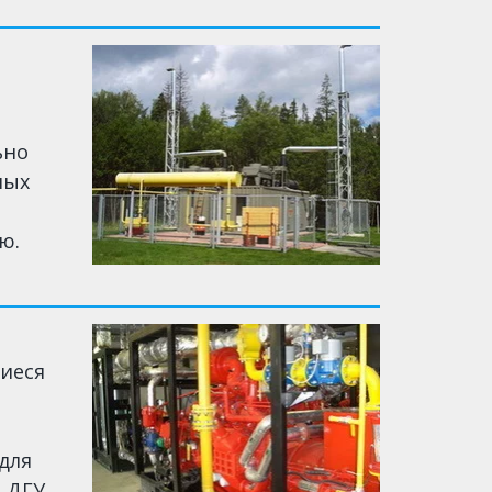
ьно
ных
ю.
иеся
для
о ДГУ