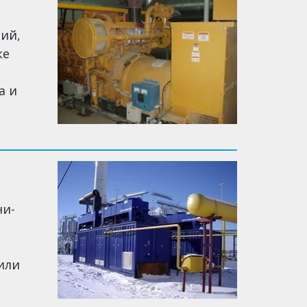
ий,
ке
а и
ни-
или