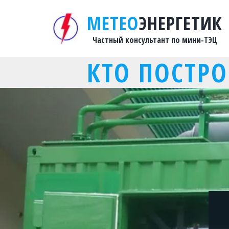
М­­­­ЕТЕ­­О
­­ЭНЕРГЕТИК
Частный консультант по мини-ТЭЦ
КТО ПОСТР