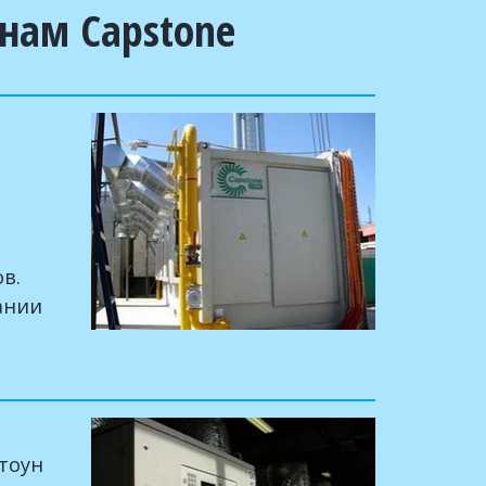
инам Capstone
в.
ании
тоун