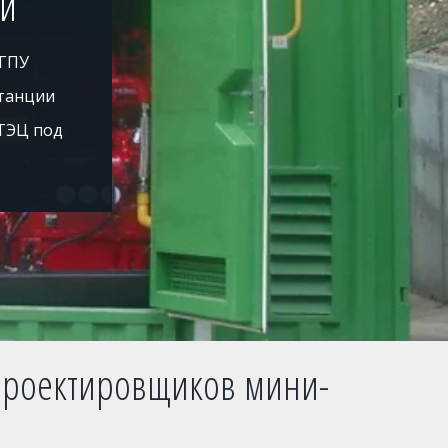
ей
 ГПУ
танции
ТЭЦ под
 проектировщиков мини-