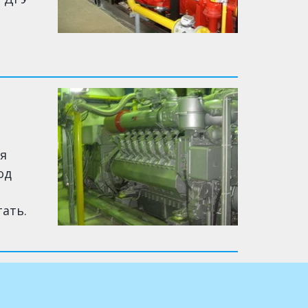
я
од
тать.