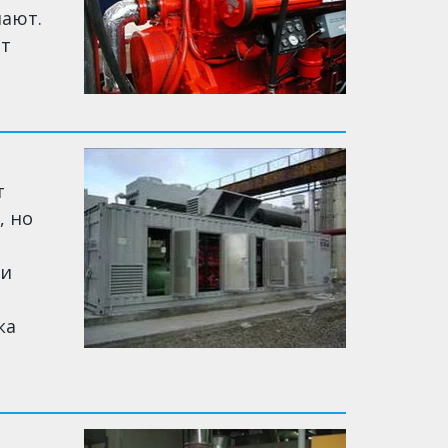
нают.
ют
т
, но
ни
ка