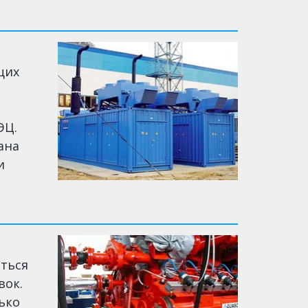
щих
ЭЦ.
ана
и
аться
вок.
лько